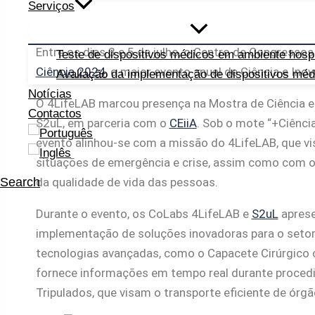
Serviços
Entre os dias 3 e 5 de julho, o Centro de Congresso
Teste de dispositivos médicos em ambiente hospi
Ciência 2024
, o maior evento anual de Ciência e Ino
Avaliação da implementação de dispositivos méd
Notícias
O 4LifeLAB marcou presença na Mostra de Ciência e
Contactos
S2uL, em parceria com o
CEiiA
. Sob o mote “+Ciênci
evento alinhou-se com a missão do 4LifeLAB, que vi
situações de emergência e crise, assim como com o
da qualidade de vida das pessoas.
Search
Durante o evento, os CoLabs 4LifeLAB e
S2uL
aprese
implementação de soluções inovadoras para o setor 
tecnologias avançadas, como o Capacete Cirúrgico 
fornece informações em tempo real durante procedi
Tripulados, que visam o transporte eficiente de órgã