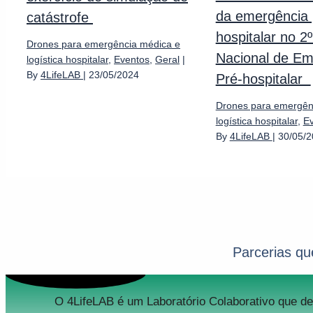
da emergência 
catástrofe
hospitalar no 2
Drones para emergência médica e
Nacional de Em
logística hospitalar
,
Eventos
,
Geral
|
By
4LifeLAB
|
23/05/2024
Pré-hospitalar
Drones para emergên
logística hospitalar
,
E
By
4LifeLAB
|
30/05/
Parcerias qu
O 4LifeLAB é um Laboratório Colaborativo que d