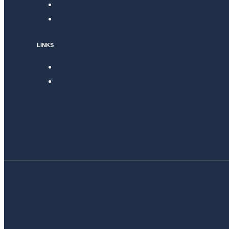
Drones para emergência médica e logística h
Wearables para monitorização de doentes
LINKS
Política de Privacidade
Livro de Reclamações
info@4lifelab.eu