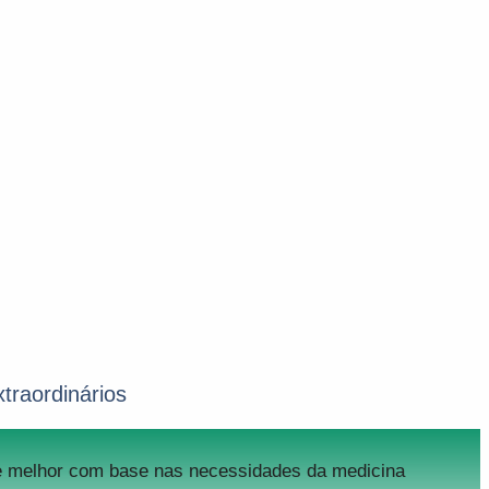
traordinários
de melhor com base nas necessidades da medicina