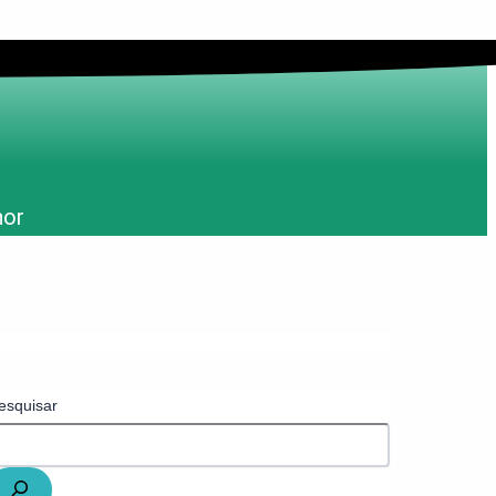
hor
esquisar