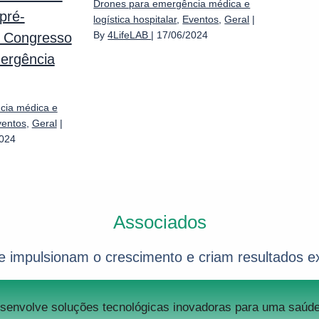
Drones para emergência médica e
pré-
logística hospitalar
,
Eventos
,
Geral
|
By
4LifeLAB
|
17/06/2024
º Congresso
ergência
cia médica e
ventos
,
Geral
|
2024
Associados
e impulsionam o crescimento e criam resultados ex
esenvolve soluções tecnológicas inovadoras para uma saú