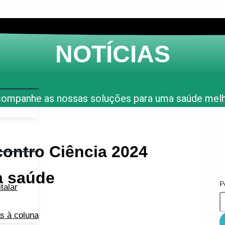
NOTÍCIAS
ompanhe as nossas soluções para uma saúde mel
contro Ciência 2024
a saúde
P
talar
as à coluna