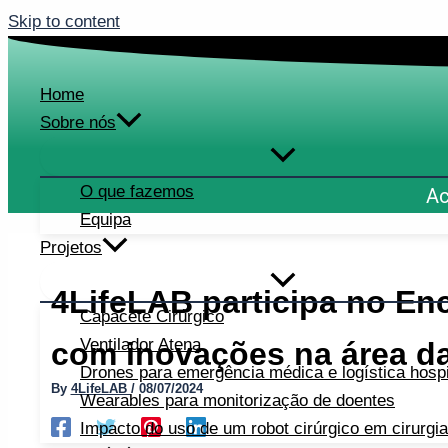
Skip to content
Home
Sobre nós
O que fazemos
Ac
Equipa
Projetos
4LifeLAB participa no En
Capacete Cirúrgico
Ventilador Atena
com inovações na área d
Drones para emergência médica e logística hospi
By
4LifeLAB
/
08/07/2024
Wearables para monitorização de doentes
Impacto do uso de um robot cirúrgico em cirurgi