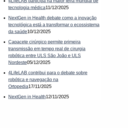
4LifeLAB participa na maior feira mundial de
11/12/2025
tecnologia médica
NextGen in Health debate como a inovação
tecnológica está a transformar o ecossistema
10/12/2025
da saúde
Capacete cirúrgico permite primeira
transmissão em tempo real de cirurgia
robótica entre ULS São João e ULS
05/12/2025
Nordeste
4LifeLAB contribui para o debate sobre
robótica e navegação na
17/11/2025
Ortopedia
12/11/2025
NextGen in Health