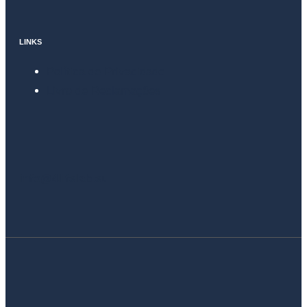
LINKS
Política de Privacidade
Livro de Reclamações
info@4lifelab.eu