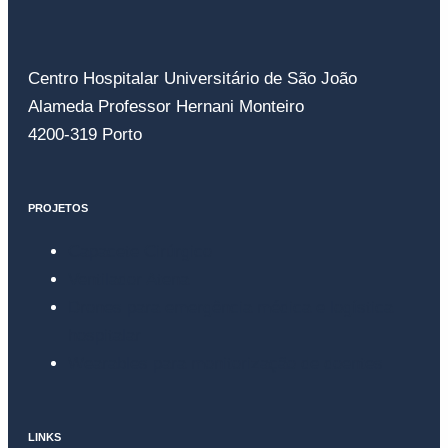
Centro Hospitalar Universitário de São João
Alameda Professor Hernani Monteiro
4200-319 Porto
PROJETOS
Capacete Cirúrgico
Ventilador Atena
Drones para emergência médica e logística
hospitalar
Wearables para monitorização de doentes
LINKS