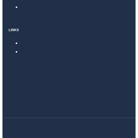
Wearables para monitorização de doentes
LINKS
Política de Privacidade
Livro de Reclamações
info@4lifelab.eu