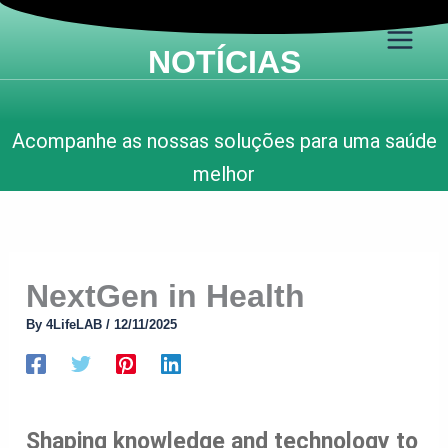
P
Skip
e
to
s
NOTÍCIAS
content
q
u
i
s
Acompanhe as nossas soluções para uma saúde
a
r
melhor
NextGen in Health
By
4LifeLAB
/
12/11/2025
Shaping knowledge and technology to