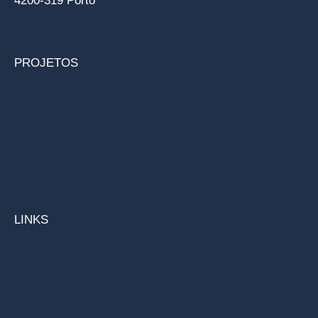
4200-319 Porto
PROJETOS
Capacete Cirúrgico
Ventilador Atena
Drones para emergência médica e logística hospitalar
Wearables para monitorização de doentes
LINKS
Política de Privacidade
Livro de Reclamações