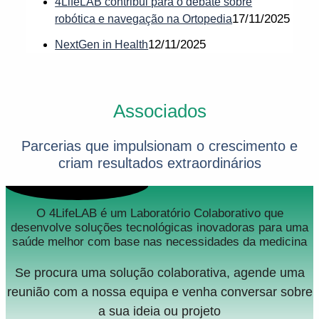
4LifeLAB contribui para o debate sobre
17/11/2025
robótica e navegação na Ortopedia
12/11/2025
NextGen in Health
Associados
Parcerias que impulsionam o crescimento e
criam resultados extraordinários
O 4LifeLAB é um Laboratório Colaborativo que
desenvolve soluções tecnológicas inovadoras para uma
saúde melhor com base nas necessidades da medicina
Se procura uma solução colaborativa, agende uma
reunião com a nossa equipa e venha conversar sobre
a sua ideia ou projeto