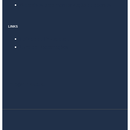
Wearables para monitorização de doentes
LINKS
Política de Privacidade
Livro de Reclamações
info@4lifelab.eu