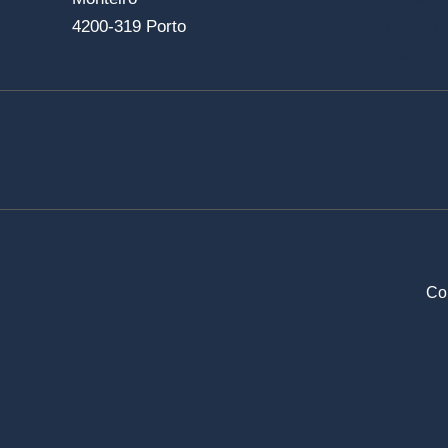
4200-319 Porto
Wearabl
doentes
Cop