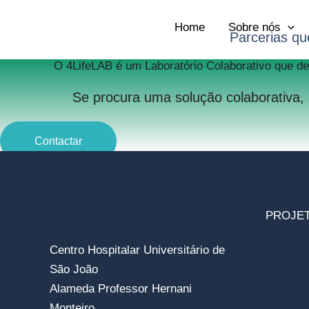
Skip
Home
Sobre nós
to
Parcerias qu
content
O 4LifeLAB é um Laboratório Colaborativo que d
Se procura uma solução colaborativa,
Contactar
PROJE
Centro Hospitalar Universitário de
Capacet
São João
Ventilad
Alameda Professor Hernani
Drones 
Monteiro
logística