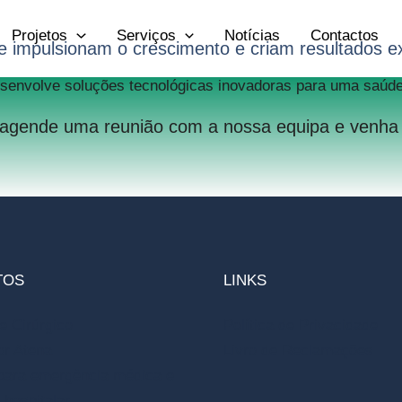
Associados
Projetos
Serviços
Notícias
Contactos
e impulsionam o crescimento e criam resultados ex
esenvolve soluções tecnológicas inovadoras para uma saú
 agende uma reunião com a nossa equipa e venha c
TOS
LINKS
e Cirúrgico
Política de Privacidade
or Atena
Livro de Reclamações
para emergência médica e
 hospitalar