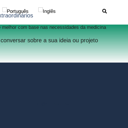
Search
traordinários
de melhor com base nas necessidades da medicina
onversar sobre a sua ideia ou projeto
info@4lifelab.eu