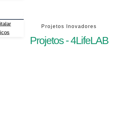
talar
Projetos Inovadores
icos
Projetos - 4LifeLAB